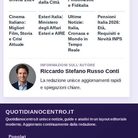
dalla Città
e Fiditalia
Cinema
Esteri Italia:
Ultime
Pensioni
Italiano:
Ministero
Notizie:
Italia 2026:
Migliori
degli Affari
Italia,
Età,
Film, Storia
Esteri e AIRE
Cronaca e
Requisiti e
e Crisi
Mondo in
Novità INPS
Attuale
Tempo
Reale
INFORMAZIONI SULL'AUTORE
Riccardo Stefano Russo Conti
La redazione unisce aggiornamenti rapidi
e spiegazioni chiare.
QUOTIDIANOCENTRO.IT
Quotidianocentro.it unisce notizie, guide e analisi in un layout editoriale
moderno. Aggiornato continuamente dalla redazione.
Popolari