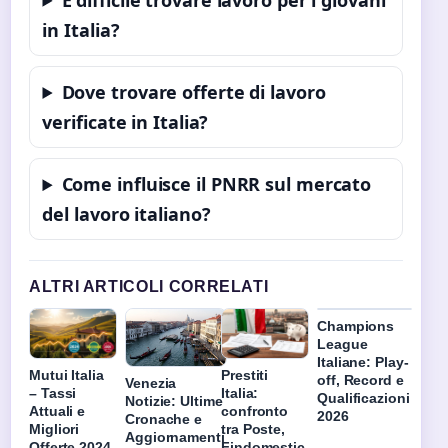
in Italia?
Dove trovare offerte di lavoro
verificate in Italia?
Come influisce il PNRR sul mercato
del lavoro italiano?
ALTRI ARTICOLI CORRELATI
Champions
League
Italiane: Play-
Mutui Italia
Prestiti
off, Record e
Venezia
– Tassi
Italia:
Qualificazioni
Notizie: Ultime
Attuali e
confronto
2026
Cronache e
Migliori
tra Poste,
Aggiornamenti
Offerte 2024
Findomestic