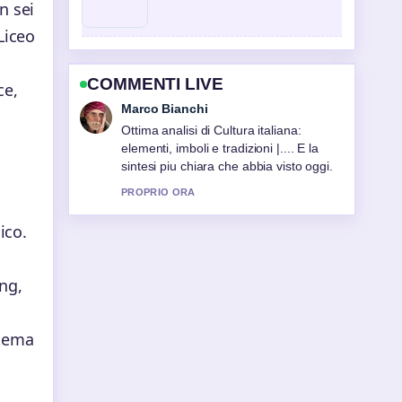
n sei
Liceo
COMMENTI LIVE
ce,
Elena Ricci
Seguo da vicino Cronaca Nazionale:
Notizie, Cronaca Nera e Tragedie... –
apprezzo il tono equilibrato di questa
copertura.
3 MIN FA
ico.
ng,
stema