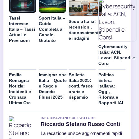
Tassi
Sport Italia –
Scuola Italia:
Interesse
Guida
recensioni,
Italia – Tassi
Completa al
riconoscimento
Attuali e
Canale
e indagini
Previsioni
Gratuito
Cybersecurity
Italia: ACN,
Lavori, Stipendi e
Corsi
Emilia
Immigrazione
Bollette
Politica
Romagna
Italia – Quote
Italia 2025:
Estera
Notizie:
e Regole
costi, fasce
Italiana:
Incidenti e
Decreto
orarie e
Oggi,
Cronaca
Flussi 2025
risparmio
Riforma e
Ultima Ora
Rapporti IAI
INFORMAZIONI SULL'AUTORE
Riccardo Stefano Russo Conti
La redazione unisce aggiornamenti rapidi