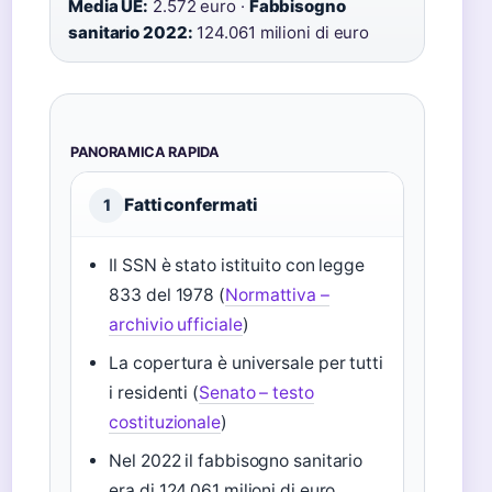
Media UE:
2.572 euro ·
Fabbisogno
sanitario 2022:
124.061 milioni di euro
PANORAMICA RAPIDA
Fatti confermati
1
Il SSN è stato istituito con legge
833 del 1978 (
Normattiva –
archivio ufficiale
)
La copertura è universale per tutti
i residenti (
Senato – testo
costituzionale
)
Nel 2022 il fabbisogno sanitario
era di 124.061 milioni di euro