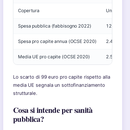
Copertura
Universale p
Spesa pubblica (fabbisogno 2022)
124.061 mil
Spesa pro capite annua (OCSE 2020)
2.473 euro
Media UE pro capite (OCSE 2020)
2.572 euro
Lo scarto di 99 euro pro capite rispetto alla
media UE segnala un sottofinanziamento
strutturale.
Cosa si intende per sanità
pubblica?