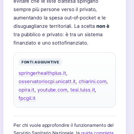
evitare che le liste d’attesa spingano
sempre più persone verso il privato,
aumentando la spesa out‑of‑pocket e le
disuguaglianze territoriali. La scelta
non è
tra pubblico e privato: è tra un sistema
finanziato e uno sottofinanziato.
FONTI AGGIUNTIVE
springerhealthplus.it
,
osservatoriocpi.unicatt.it
,
chiarini.com
,
opira.it
,
youtube.com
,
tesi.luiss.it
,
fpcgil.it
Per chi vuole approfondire il funzionamento del
Servizio Sanitario Nazionale, la
guida completa