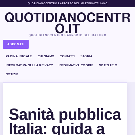
QUOTIDIANOCENTRO RAPPORTO DEL MATTINO
•
ITALIANO
QUOTIDIANOCENTR
O.IT
QUOTIDIANOCENTRO RAPPORTO DEL MATTINO
ABBONATI
PAGINA INIZIALE
CHI SIAMO
CONTATTI
STORIA
INFORMATIVA SULLA PRIVACY
INFORMATIVA COOKIE
NOTIZIARIO
NOTIZIE
Sanità pubblica
Italia: guida a