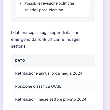
Possibile revisione politiche
salariali post-election
I dati principali sugli stipendi italiani
emergono da fonti ufficiali e indagini
settoriali.
DATO
VALOR
Retribuzione annua lorda media 2024
31.85
Posizione classifica OCSE
22ª su
Retribuzioni medie settore privato 2024
24.48