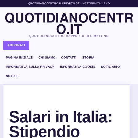
QUOTIDIANOCENTRO RAPPORTO DEL MATTINO
•
ITALIANO
QUOTIDIANOCENTR
O.IT
QUOTIDIANOCENTRO RAPPORTO DEL MATTINO
ABBONATI
PAGINA INIZIALE
CHI SIAMO
CONTATTI
STORIA
INFORMATIVA SULLA PRIVACY
INFORMATIVA COOKIE
NOTIZIARIO
NOTIZIE
Salari in Italia:
Stipendio