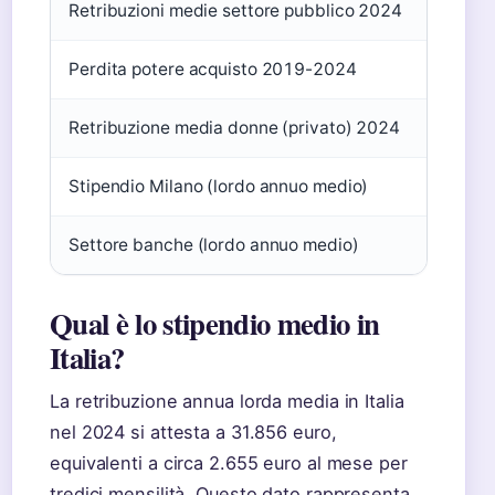
Retribuzioni medie settore pubblico 2024
35.35
Perdita potere acquisto 2019-2024
-10,5
Retribuzione media donne (privato) 2024
19.83
Stipendio Milano (lordo annuo medio)
36.95
Settore banche (lordo annuo medio)
46.35
Qual è lo stipendio medio in
Italia?
La retribuzione annua lorda media in Italia
nel 2024 si attesta a 31.856 euro,
equivalenti a circa 2.655 euro al mese per
tredici mensilità. Questo dato rappresenta