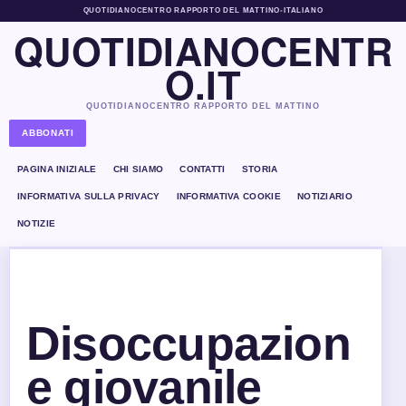
QUOTIDIANOCENTRO RAPPORTO DEL MATTINO
•
ITALIANO
QUOTIDIANOCENTR
O.IT
QUOTIDIANOCENTRO RAPPORTO DEL MATTINO
ABBONATI
PAGINA INIZIALE
CHI SIAMO
CONTATTI
STORIA
INFORMATIVA SULLA PRIVACY
INFORMATIVA COOKIE
NOTIZIARIO
NOTIZIE
Disoccupazion
e giovanile