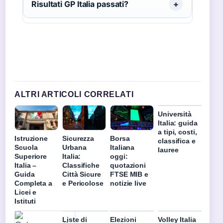
Risultati GP Italia passati?
ALTRI ARTICOLI CORRELATI
Università
Italia: guida
a tipi, costi,
Istruzione
Sicurezza
Borsa
classifica e
Scuola
Urbana
Italiana
lauree
Superiore
Italia:
oggi:
Italia –
Classifiche
quotazioni
Guida
Città Sicure
FTSE MIB e
Completa a
e Pericolose
notizie live
Licei e
Istituti
Liste di
Elezioni
Volley Italia