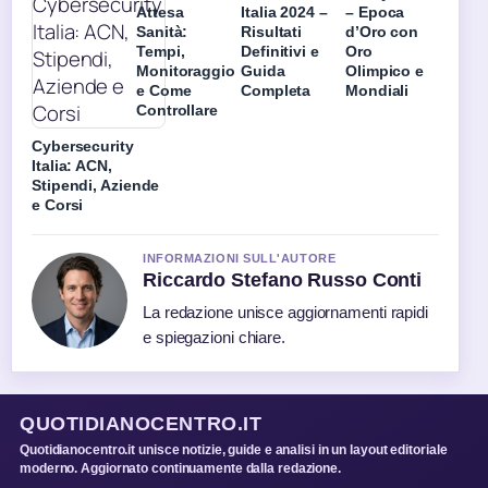
Attesa
Italia 2024 –
– Epoca
Sanità:
Risultati
d’Oro con
Tempi,
Definitivi e
Oro
Monitoraggio
Guida
Olimpico e
e Come
Completa
Mondiali
Controllare
Cybersecurity
Italia: ACN,
Stipendi, Aziende
e Corsi
INFORMAZIONI SULL'AUTORE
Riccardo Stefano Russo Conti
La redazione unisce aggiornamenti rapidi
e spiegazioni chiare.
QUOTIDIANOCENTRO.IT
Quotidianocentro.it unisce notizie, guide e analisi in un layout editoriale
moderno. Aggiornato continuamente dalla redazione.