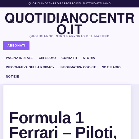
QUOTIDIANOCENTRO RAPPORTO DEL MATTINO
•
ITALIANO
QUOTIDIANOCENTR
O.IT
QUOTIDIANOCENTRO RAPPORTO DEL MATTINO
ABBONATI
PAGINA INIZIALE
CHI SIAMO
CONTATTI
STORIA
INFORMATIVA SULLA PRIVACY
INFORMATIVA COOKIE
NOTIZIARIO
NOTIZIE
Formula 1
Ferrari – Piloti,