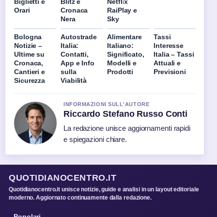
Biglietti e
Blitz e
Netflix
Orari
Cronaca
RaiPlay e
Nera
Sky
Bologna
Autostrade
Alimentare
Tassi
Notizie –
Italia:
Italiano:
Interesse
Ultime su
Contatti,
Significato,
Italia – Tassi
Cronaca,
App e Info
Modelli e
Attuali e
Cantieri e
sulla
Prodotti
Previsioni
Sicurezza
Viabilità
INFORMAZIONI SULL'AUTORE
Riccardo Stefano Russo Conti
La redazione unisce aggiornamenti rapidi
e spiegazioni chiare.
QUOTIDIANOCENTRO.IT
Quotidianocentro.it unisce notizie, guide e analisi in un layout editoriale
moderno. Aggiornato continuamente dalla redazione.
Popolari