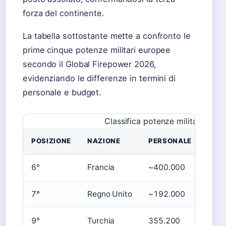
forza del continente.
La tabella sottostante mette a confronto le
prime cinque potenze militari europee
secondo il Global Firepower 2026,
evidenziando le differenze in termini di
personale e budget.
Classifica potenze militari eur
POSIZIONE
NAZIONE
PERSONALE
BUDG
6°
Francia
~400.000
~67
7°
Regno Unito
~192.000
~55
9°
Turchia
355.200
~22