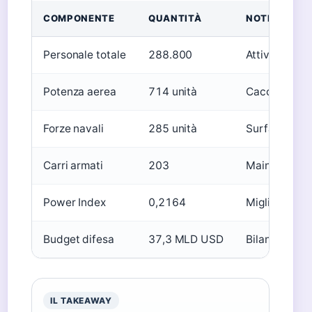
COMPONENTE
QUANTITÀ
NOTE
Personale totale
288.800
Attivo in tutt
Potenza aerea
714 unità
Caccia, trasp
Forze navali
285 unità
Surface comb
Carri armati
203
Main battle 
Power Index
0,2164
Migliore = pi
Budget difesa
37,3 MLD USD
Bilancio 202
IL TAKEAWAY