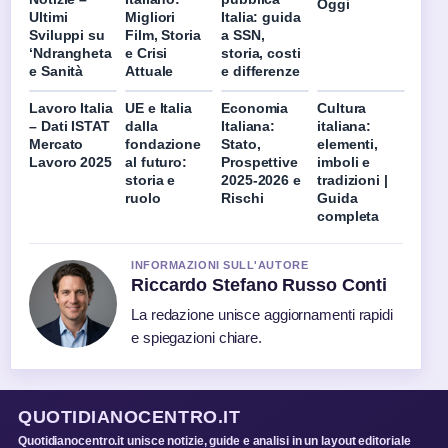
Oggi
Ultimi
Migliori
Italia: guida
Sviluppi su
Film, Storia
a SSN,
‘Ndrangheta
e Crisi
storia, costi
e Sanità
Attuale
e differenze
Lavoro Italia
UE e Italia
Economia
Cultura
– Dati ISTAT
dalla
Italiana:
italiana:
Mercato
fondazione
Stato,
elementi,
Lavoro 2025
al futuro:
Prospettive
imboli e
storia e
2025-2026 e
tradizioni |
ruolo
Rischi
Guida
completa
INFORMAZIONI SULL'AUTORE
Riccardo Stefano Russo Conti
La redazione unisce aggiornamenti rapidi
e spiegazioni chiare.
QUOTIDIANOCENTRO.IT
Quotidianocentro.it unisce notizie, guide e analisi in un layout editoriale