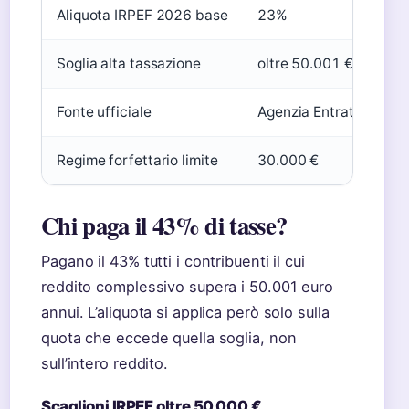
Aliquota IRPEF 2026 base
23%
Co
Soglia alta tassazione
oltre 50.001 €
La
Fonte ufficiale
Agenzia Entrate
La
Regime forfettario limite
30.000 €
Co
Chi paga il 43% di tasse?
Pagano il 43% tutti i contribuenti il cui
reddito complessivo supera i 50.001 euro
annui. L’aliquota si applica però solo sulla
quota che eccede quella soglia, non
sull’intero reddito.
Scaglioni IRPEF oltre 50.000 €