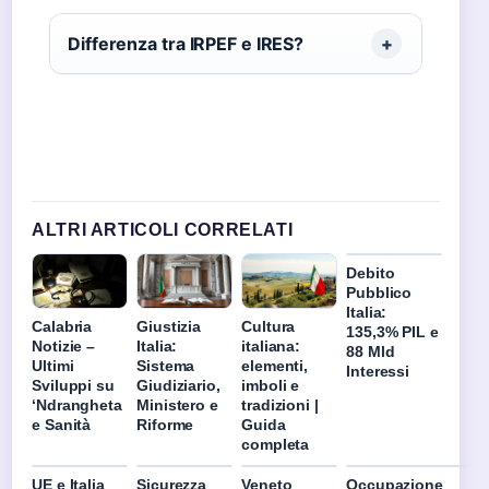
Differenza tra IRPEF e IRES?
ALTRI ARTICOLI CORRELATI
Debito
Pubblico
Italia:
Calabria
Giustizia
Cultura
135,3% PIL e
Notizie –
Italia:
italiana:
88 Mld
Ultimi
Sistema
elementi,
Interessi
Sviluppi su
Giudiziario,
imboli e
‘Ndrangheta
Ministero e
tradizioni |
e Sanità
Riforme
Guida
completa
UE e Italia
Sicurezza
Veneto
Occupazione