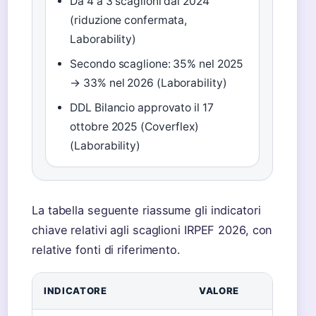
Da 4 a 3 scaglioni dal 2024
(riduzione confermata,
Laborability)
Secondo scaglione: 35% nel 2025
→ 33% nel 2026 (Laborability)
DDL Bilancio approvato il 17
ottobre 2025 (Coverflex)
(Laborability)
La tabella seguente riassume gli indicatori
chiave relativi agli scaglioni IRPEF 2026, con
relative fonti di riferimento.
INDICATORE
VALORE
F