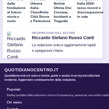
dalla
Urbana
Notizie
Italia 2026:
fondazione
Italia:
Ultima Ora:
tasso record e
al futuro:
Classifiche
Cronaca,
disoccupazione
storia e
Città Sicure
Incidenti e
in calo
ruolo
e Pericolose
Tragedie
INFORMAZIONI SULL'AUTORE
Riccardo Stefano Russo Conti
La redazione unisce aggiornamenti rapidi
e spiegazioni chiare.
QUOTIDIANOCENTRO.IT
Quotidianocentro.it unisce notizie, guide e analisi in un layout editoriale
moderno. Aggiornato continuamente dalla redazione.
Popolari
Briefing quotidiani della redazione e risorse di trasparenza, pensati per una verifica rapid
Chi siamo