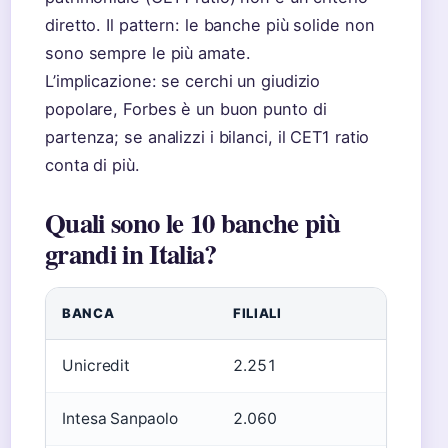
diretto. Il pattern: le banche più solide non
sono sempre le più amate.
L’implicazione: se cerchi un giudizio
popolare, Forbes è un buon punto di
partenza; se analizzi i bilanci, il CET1 ratio
conta di più.
Quali sono le 10 banche più
grandi in Italia?
BANCA
FILIALI
A
Unicredit
2.251
8
Intesa Sanpaolo
2.060
1