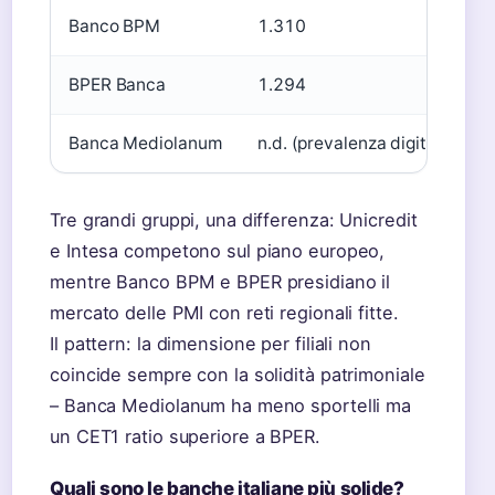
Banco BPM
1.310
1
BPER Banca
1.294
1
Banca Mediolanum
n.d. (prevalenza digital)
1
Tre grandi gruppi, una differenza: Unicredit
e Intesa competono sul piano europeo,
mentre Banco BPM e BPER presidiano il
mercato delle PMI con reti regionali fitte.
Il pattern: la dimensione per filiali non
coincide sempre con la solidità patrimoniale
– Banca Mediolanum ha meno sportelli ma
un CET1 ratio superiore a BPER.
Quali sono le banche italiane più solide?