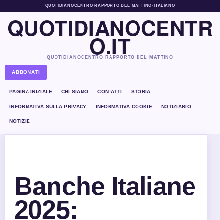
QUOTIDIANOCENTRO RAPPORTO DEL MATTINO
•
ITALIANO
QUOTIDIANOCENTR
O.IT
QUOTIDIANOCENTRO RAPPORTO DEL MATTINO
ABBONATI
PAGINA INIZIALE
CHI SIAMO
CONTATTI
STORIA
INFORMATIVA SULLA PRIVACY
INFORMATIVA COOKIE
NOTIZIARIO
NOTIZIE
Banche Italiane
2025: