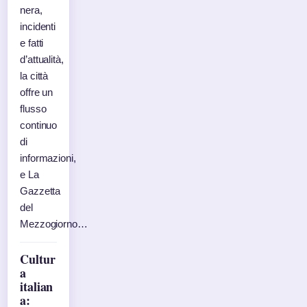
nera,
incidenti
e fatti
d’attualità,
la città
offre un
flusso
continuo
di
informazioni,
e La
Gazzetta
del
Mezzogiorno…
Cultur
a
italian
a: