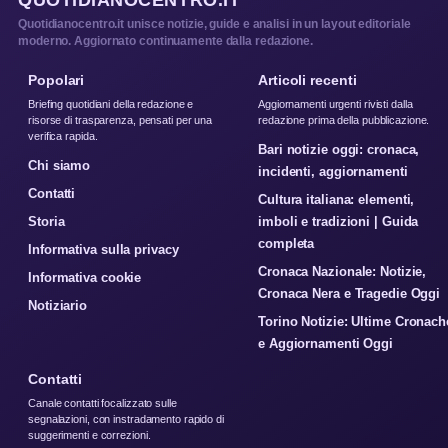
QUOTIDIANOCENTRO.IT
Quotidianocentro.it unisce notizie, guide e analisi in un layout editoriale
moderno. Aggiornato continuamente dalla redazione.
Popolari
Articoli recenti
Briefing quotidiani della redazione e
Aggiornamenti urgenti rivisti dalla
risorse di trasparenza, pensati per una
redazione prima della pubblicazione.
verifica rapida.
Bari notizie oggi: cronaca,
Chi siamo
incidenti, aggiornamenti
Contatti
Cultura italiana: elementi,
Storia
imboli e tradizioni | Guida
completa
Informativa sulla privacy
Cronaca Nazionale: Notizie,
Informativa cookie
Cronaca Nera e Tragedie Oggi
Notiziario
Torino Notizie: Ultime Cronach
e Aggiornamenti Oggi
Contatti
Canale contatti focalizzato sulle
segnalazioni, con instradamento rapido di
suggerimenti e correzioni.