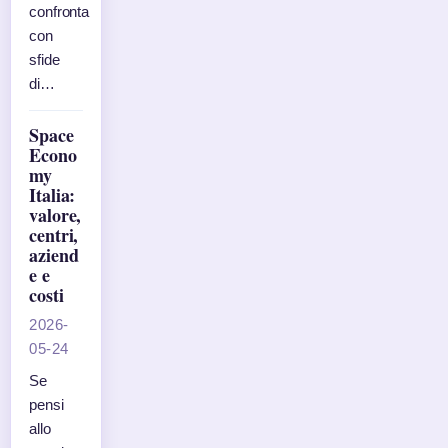
confronta
con
sfide
di…
Space
Econo
my
Italia:
valore,
centri,
aziend
e e
costi
2026-
05-24
Se
pensi
allo