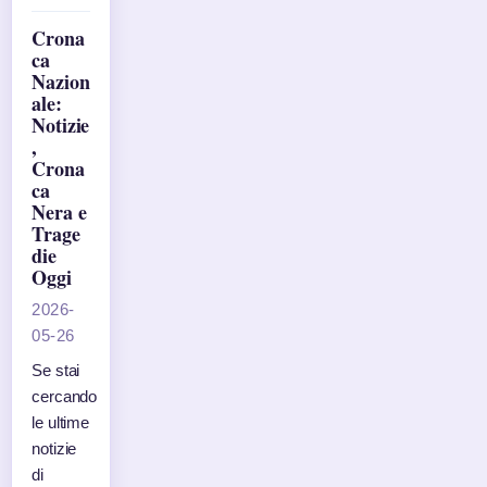
Crona
ca
Nazion
ale:
Notizie
,
Crona
ca
Nera e
Trage
die
Oggi
2026-
05-26
Se stai
cercando
le ultime
notizie
di