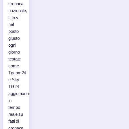
cronaca
nazionale,
ti trovi
nel
posto
giusto:
ogni
giorno
testate
come
Tgcom24
e Sky
TG24
aggiornano
in
tempo
reale su
fatti di
cronaca