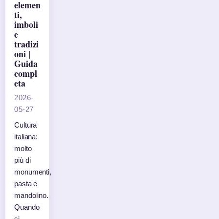
elemen
ti,
imboli
e
tradizi
oni |
Guida
compl
eta
2026-
05-27
Cultura
italiana:
molto
più di
monumenti,
pasta e
mandolino.
Quando
si