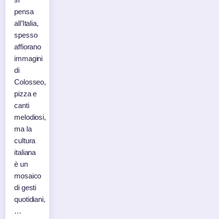
pensa
all’Italia,
spesso
affiorano
immagini
di
Colosseo,
pizza e
canti
melodiosi,
ma la
cultura
italiana
è un
mosaico
di gesti
quotidiani,
…