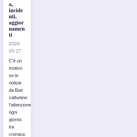
a,
incide
nti,
aggior
namen
ti
2026-
05-27
C’è un
motivo
se le
notizie
da Bari
catturano
l’attenzione
ogni
giorno:
tra
cronaca