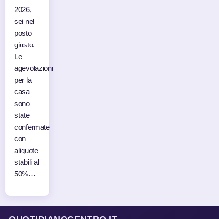
2026,
sei nel
posto
giusto.
Le
agevolazioni
per la
casa
sono
state
confermate
con
aliquote
stabili al
50%…