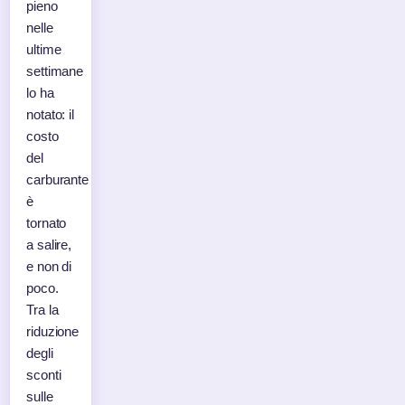
pieno
nelle
ultime
settimane
lo ha
notato: il
costo
del
carburante
è
tornato
a salire,
e non di
poco.
Tra la
riduzione
degli
sconti
sulle