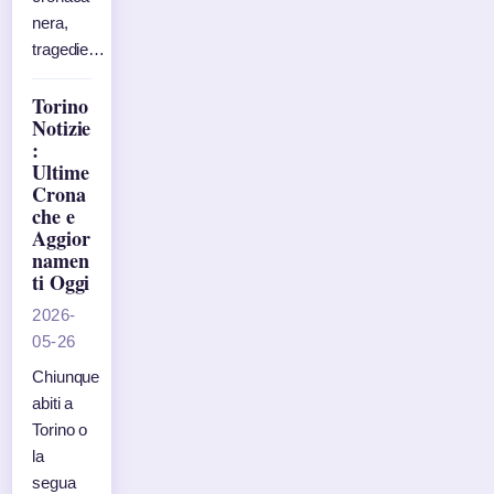
nera,
tragedie…
Torino
Notizie
:
Ultime
Crona
che e
Aggior
namen
ti Oggi
2026-
05-26
Chiunque
abiti a
Torino o
la
segua