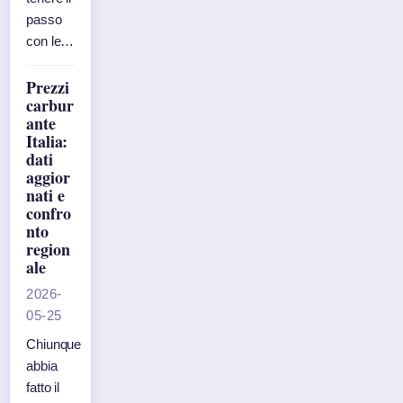
passo
con le…
Prezzi
carbur
ante
Italia:
dati
aggior
nati e
confro
nto
region
ale
2026-
05-25
Chiunque
abbia
fatto il